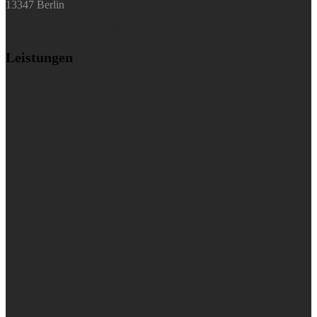
13347 Berlin
moin@hill-productions.de
Leistungen
Recruitingfilm Produktion
Eventfilm
E-Learning Videoproduktion
Social Media Video Produktion
Ad Creatives
UGC Content
YouTube Marketing
Video Podcast Produktion
Workshops
Drohnenaufnahmen