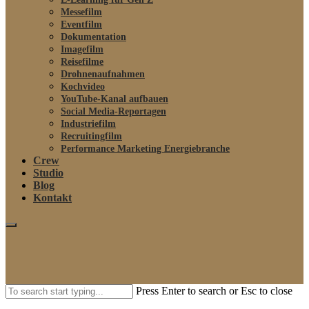
Messefilm
Eventfilm
Dokumentation
Imagefilm
Reisefilme
Drohnenaufnahmen
Kochvideo
YouTube-Kanal aufbauen
Social Media-Reportagen
Industriefilm
Recruitingfilm
Performance Marketing Energiebranche
Crew
Studio
Blog
Kontakt
Press Enter to search or Esc to close